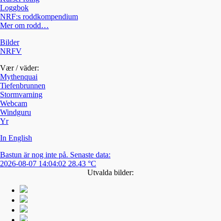
Loggbok
NRF:s roddkompendium
Mer om rodd…
Bilder
NRFV
Vær / väder:
Mythenquai
Tiefenbrunnen
Stormvarning
Webcam
Windguru
Yr
In English
Bastun är nog inte på. Senaste data:
2026-08-07 14:04:02 28.43 °C
Utvalda bilder: