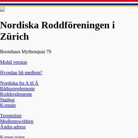
Nordiska Roddföreningen i
Zürich
Bootshaus Mythenquai 79
Mobil version
Hvordan bli medlem?
Nordiska fra A til Å
Båthusreglemente
Roddreglemente
Stadgar
Kontakt
Terminliste
Medlemswebben
Ändra adress
Kurser roing