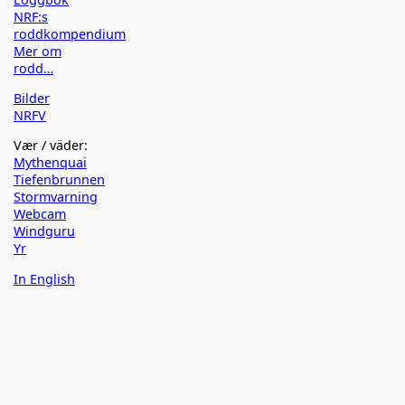
NRF:s
roddkompendium
Mer om
rodd…
Bilder
NRFV
Vær / väder:
Mythenquai
Tiefenbrunnen
Stormvarning
Webcam
Windguru
Yr
In English