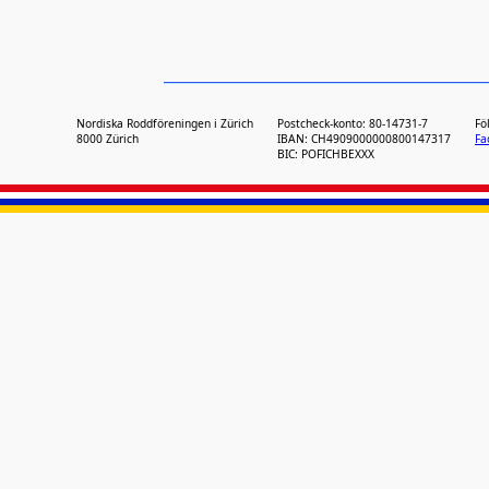
Nordiska Roddföreningen i Zürich
Postcheck-konto: 80-14731-7
Fö
8000 Zürich
IBAN: CH4909000000800147317
Fa
BIC: POFICHBEXXX