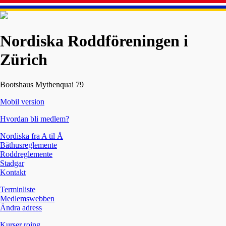
Nordiska Roddföreningen i
Zürich
Bootshaus Mythenquai 79
Mobil version
Hvordan bli medlem?
Nordiska fra A til Å
Båthusreglemente
Roddreglemente
Stadgar
Kontakt
Terminliste
Medlemswebben
Ändra adress
Kurser roing