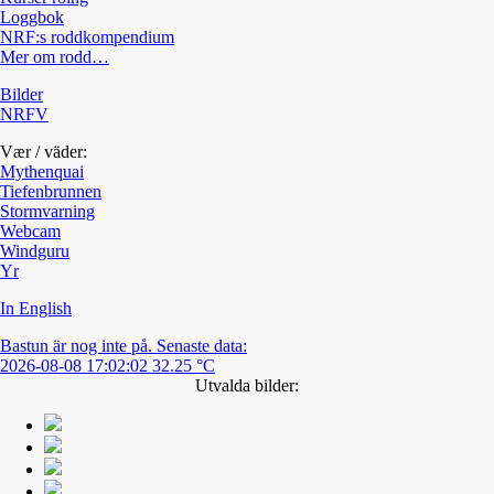
Loggbok
NRF:s roddkompendium
Mer om rodd…
Bilder
NRFV
Vær / väder:
Mythenquai
Tiefenbrunnen
Stormvarning
Webcam
Windguru
Yr
In English
Bastun är nog inte på. Senaste data:
2026-08-08 17:02:02 32.25 °C
Utvalda bilder: