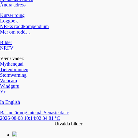
Ändra adress
Kurser roing
Loggbok
NRF:s roddkompendium
Mer om rodd…
Bilder
NRFV
Vær / väder:
Mythenquai
Tiefenbrunnen
Stormvarning
Webcam
Windguru
Yr
In English
Bastun är nog inte på. Senaste data:
2026-08-08 10:14:02 34.81 °C
Utvalda bilder: