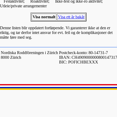
Festaktivitet;
Roaktivitet;
Ikke-fest og ikke-ro aktivitet;
Utleie/private arrangementer
Visa normalt
Visa ett år bakåt
Denne listen blir oppdatert fortløpende. Vi garanterer ikke at den er
riktig, og tar derfor intet ansvar for evt. feil og de komplikasjoner det
måtte føre med seg.
Nordiska Roddföreningen i Zürich
Postcheck-konto: 80-14731-7
8000 Zürich
IBAN: CH490900000080014731
BIC: POFICHBEXXX