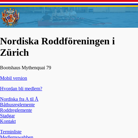
Nordiska Roddföreningen i
Zürich
Bootshaus Mythenquai 79
Mobil version
Hvordan bli medlem?
Nordiska fra A til Å
Båthusreglemente
Roddreglemente
Stadgar
Kontakt
Terminliste
Medlemswebben