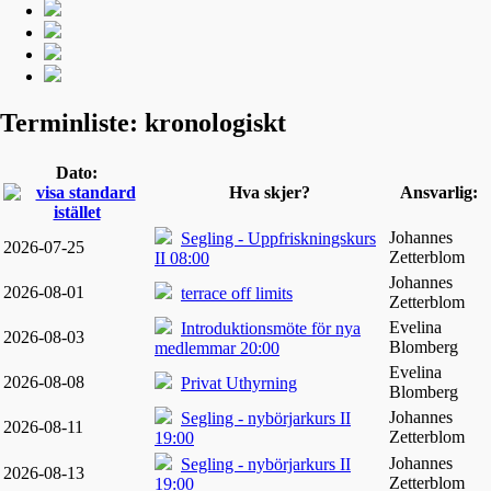
Terminliste: kronologiskt
Dato:
Hva skjer?
Ansvarlig:
Johannes
Segling - Uppfriskningskurs
2026-07-25
Zetterblom
II 08:00
Johannes
2026-08-01
terrace off limits
Zetterblom
Evelina
Introduktionsmöte för nya
2026-08-03
Blomberg
medlemmar 20:00
Evelina
2026-08-08
Privat Uthyrning
Blomberg
Johannes
Segling - nybörjarkurs II
2026-08-11
Zetterblom
19:00
Johannes
Segling - nybörjarkurs II
2026-08-13
Zetterblom
19:00