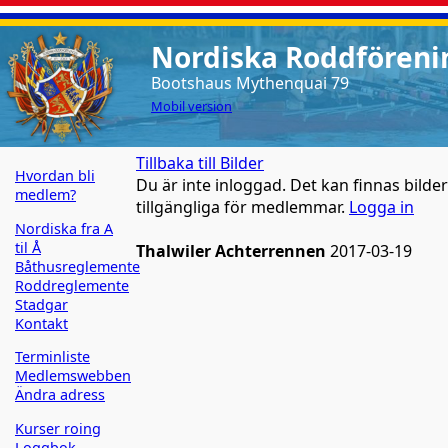
Nordiska Roddförenin
Bootshaus Mythenquai 79
Mobil version
Tillbaka till Bilder
Hvordan bli
Du är inte inloggad. Det kan finnas bilde
medlem?
tillgängliga för medlemmar.
Logga in
Nordiska fra A
til Å
Thalwiler Achterrennen
2017-03-19
Båthusreglemente
Roddreglemente
Stadgar
Kontakt
Terminliste
Medlemswebben
Ändra adress
Kurser roing
Loggbok