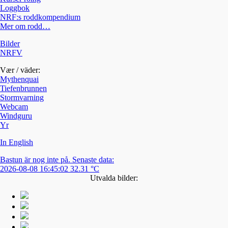
Loggbok
NRF:s roddkompendium
Mer om rodd…
Bilder
NRFV
Vær / väder:
Mythenquai
Tiefenbrunnen
Stormvarning
Webcam
Windguru
Yr
In English
Bastun är nog inte på. Senaste data:
2026-08-08 16:45:02 32.31 °C
Utvalda bilder: