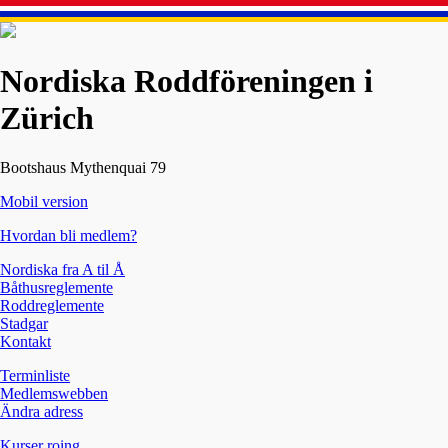
Nordiska Roddföreningen i
Zürich
Bootshaus Mythenquai 79
Mobil version
Hvordan bli medlem?
Nordiska fra A til Å
Båthusreglemente
Roddreglemente
Stadgar
Kontakt
Terminliste
Medlemswebben
Ändra adress
Kurser roing