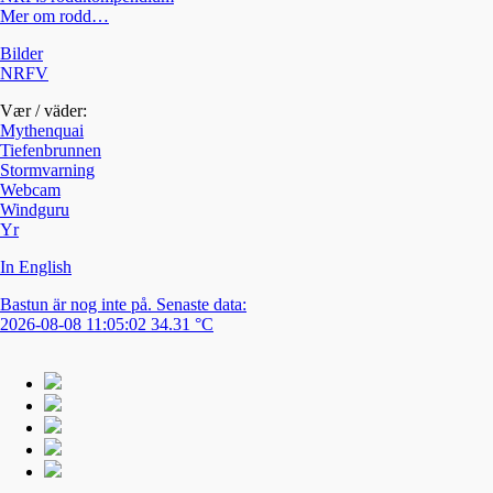
Mer om rodd…
Bilder
NRFV
Vær / väder:
Mythenquai
Tiefenbrunnen
Stormvarning
Webcam
Windguru
Yr
In English
Bastun är nog inte på. Senaste data:
2026-08-08 11:05:02 34.31 °C