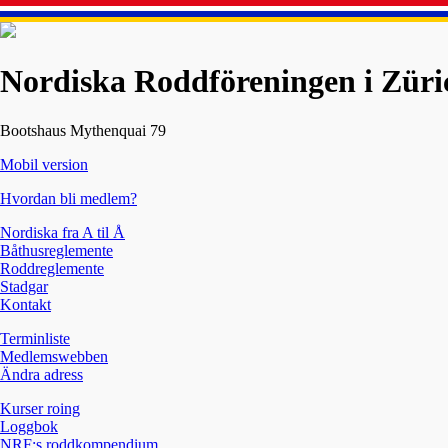
Nordiska Roddföreningen i Züri
Bootshaus Mythenquai 79
Mobil version
Hvordan bli medlem?
Nordiska fra A til Å
Båthusreglemente
Roddreglemente
Stadgar
Kontakt
Terminliste
Medlemswebben
Ändra adress
Kurser roing
Loggbok
NRF:s roddkompendium