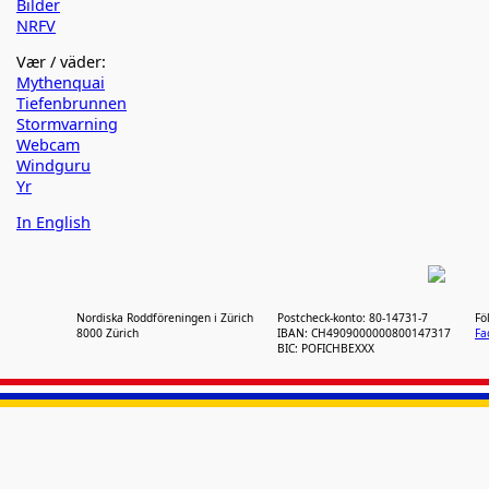
Bilder
NRFV
Vær / väder:
Mythenquai
Tiefenbrunnen
Stormvarning
Webcam
Windguru
Yr
In English
Nordiska Roddföreningen i Zürich
Postcheck-konto: 80-14731-7
Fö
8000 Zürich
IBAN: CH4909000000800147317
Fa
BIC: POFICHBEXXX