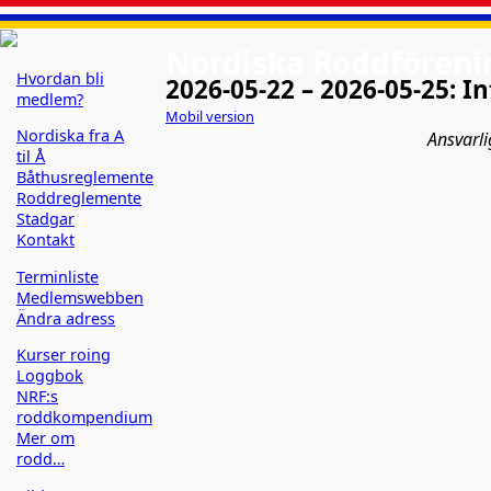
Nordiska Roddförenin
Hvordan bli
2026-05-22 – 2026-05-25: I
Bootshaus Mythenquai 79
medlem?
Mobil version
Nordiska fra A
Ansvarli
til Å
Båthusreglemente
Roddreglemente
Stadgar
Kontakt
Terminliste
Medlemswebben
Ändra adress
Kurser roing
Loggbok
NRF:s
roddkompendium
Mer om
rodd…