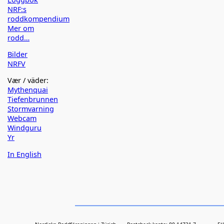
NRF:s
roddkompendium
Mer om
rodd…
Bilder
NRFV
Vær / väder:
Mythenquai
Tiefenbrunnen
Stormvarning
Webcam
Windguru
Yr
In English