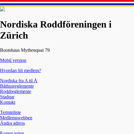
Nordiska Roddföreningen i
Zürich
Bootshaus Mythenquai 79
Mobil version
Hvordan bli medlem?
Nordiska fra A til Å
Båthusreglemente
Roddreglemente
Stadgar
Kontakt
Terminliste
Medlemswebben
Ändra adress
Kurser roing