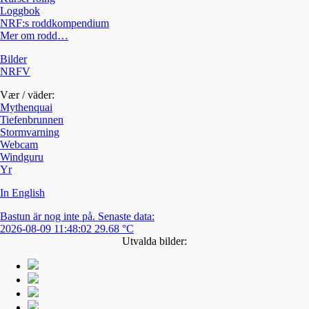
Loggbok
NRF:s roddkompendium
Mer om rodd…
Bilder
NRFV
Vær / väder:
Mythenquai
Tiefenbrunnen
Stormvarning
Webcam
Windguru
Yr
In English
Bastun är nog inte på. Senaste data:
2026-08-09 11:48:02 29.68 °C
Utvalda bilder: