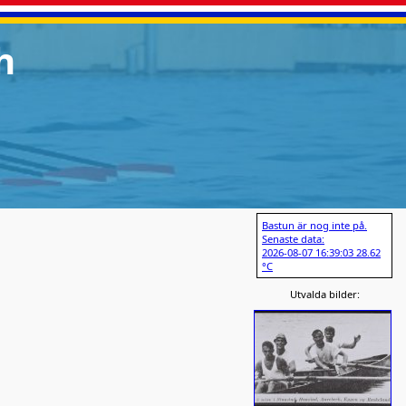
h
Bastun är nog inte på.
Senaste data:
2026-08-07 16:39:03 28.62
°C
Utvalda bilder: