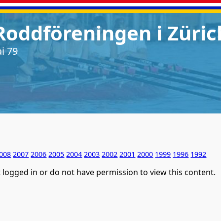
Roddföreningen i Züric
i 79
008
2007
2006
2005
2004
2003
2002
2001
2000
1999
1996
1992
 logged in or do not have permission to view this content.