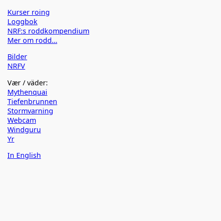
Kurser roing
Loggbok
NRF:s roddkompendium
Mer om rodd…
Bilder
NRFV
Vær / väder:
Mythenquai
Tiefenbrunnen
Stormvarning
Webcam
Windguru
Yr
In English