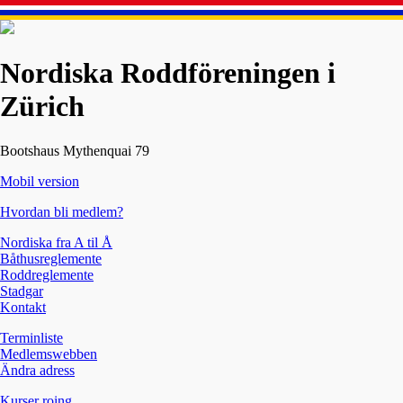
Nordiska Roddföreningen i
Zürich
Bootshaus Mythenquai 79
Mobil version
Hvordan bli medlem?
Nordiska fra A til Å
Båthusreglemente
Roddreglemente
Stadgar
Kontakt
Terminliste
Medlemswebben
Ändra adress
Kurser roing