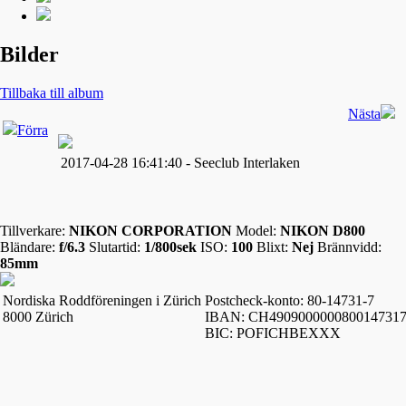
Bilder
Tillbaka till album
Nästa
Förra
2017-04-28 16:41:40 - Seeclub Interlaken
Tillverkare:
NIKON CORPORATION
Model:
NIKON D800
Bländare:
f/6.3
Slutartid:
1/800sek
ISO:
100
Blixt:
Nej
Brännvidd:
85mm
Nordiska Roddföreningen i Zürich
Postcheck-konto: 80-14731-7
8000 Zürich
IBAN: CH490900000080014731
BIC: POFICHBEXXX