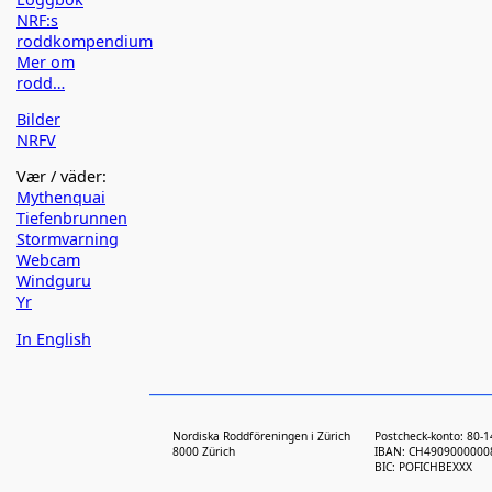
NRF:s
roddkompendium
Mer om
rodd…
Bilder
NRFV
Vær / väder:
Mythenquai
Tiefenbrunnen
Stormvarning
Webcam
Windguru
Yr
In English
Nordiska Roddföreningen i Zürich
Postcheck-konto: 80-
8000 Zürich
IBAN: CH4909000000
BIC: POFICHBEXXX