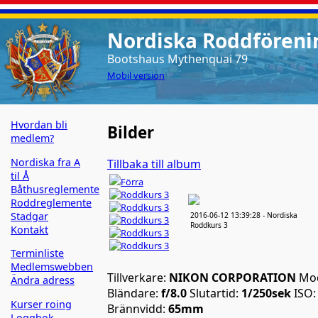
Nordiska Roddförenin
Bootshaus Mythenquai 79
Mobil version
Hvordan bli
Bilder
medlem?
Nordiska fra A
Tillbaka till album
til Å
Förra
Båthusreglemente
Roddreglemente
Stadgar
2016-06-12 13:39:28 - Nordiska
Roddkurs 3
Kontakt
Terminliste
Medlemswebben
Tillverkare:
NIKON CORPORATION
Mod
Ändra adress
Bländare:
f/8.0
Slutartid:
1/250sek
ISO
Kurser roing
Brännvidd:
65mm
Loggbok