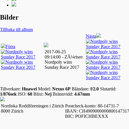
Bilder
Tillbaka till album
Nästa
Förra
2017-06-25
09:14:00 - ZÃ¼risee
Nordpoly wins
Sunday Race 2017
Tillverkare:
Huawei
Model:
Nexus 6P
Bländare:
f/2.0
Slutartid:
1/876sek
ISO:
60
Blixt:
Nej
Brännvidd:
4.67mm
Nordiska Roddföreningen i Zürich
Postcheck-konto: 80-14731-7
8000 Zürich
IBAN: CH490900000080014731
BIC: POFICHBEXXX