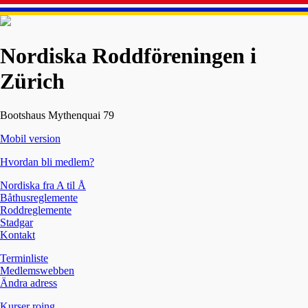
Nordiska Roddföreningen i
Zürich
Bootshaus Mythenquai 79
Mobil version
Hvordan bli medlem?
Nordiska fra A til Å
Båthusreglemente
Roddreglemente
Stadgar
Kontakt
Terminliste
Medlemswebben
Ändra adress
Kurser roing