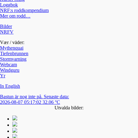
Loggbok
NRF:s roddkompendium
Mer om rodd…
Bilder
NRFV
Vær / väder:
Mythenquai
Tiefenbrunnen
Stormvarning
Webcam
Windguru
Yr
In English
Bastun är nog inte på. Senaste data:
2026-08-07 05:17:02 32.06 °C
Utvalda bilder: