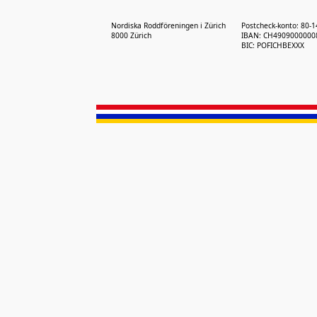
Nordiska Roddföreningen i Zürich
Postcheck-konto: 80-
8000 Zürich
IBAN: CH4909000000
BIC: POFICHBEXXX