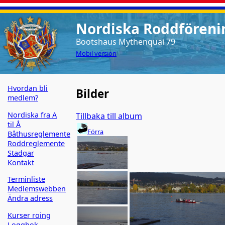
Nordiska Roddförenin
Bootshaus Mythenquai 79
Mobil version
Hvordan bli
Bilder
medlem?
Nordiska fra A
Tillbaka till album
til Å
Förra
Båthusreglemente
Roddreglemente
Stadgar
Kontakt
Terminliste
Medlemswebben
Ändra adress
Kurser roing
Loggbok