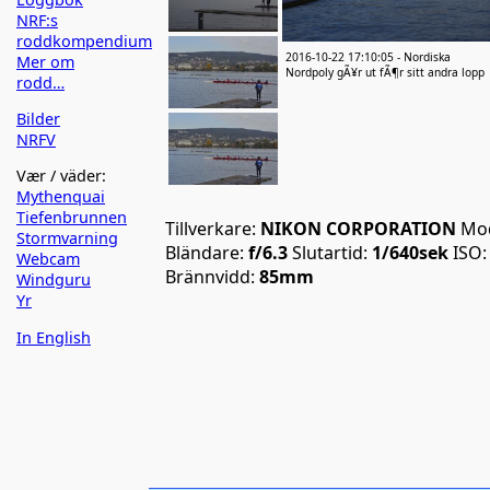
NRF:s
roddkompendium
2016-10-22 17:10:05 - Nordiska
Mer om
Nordpoly gÃ¥r ut fÃ¶r sitt andra lopp
rodd…
Bilder
NRFV
Vær / väder:
Mythenquai
Tiefenbrunnen
Tillverkare:
NIKON CORPORATION
Mod
Stormvarning
Bländare:
f/6.3
Slutartid:
1/640sek
ISO
Webcam
Brännvidd:
85mm
Windguru
Yr
In English