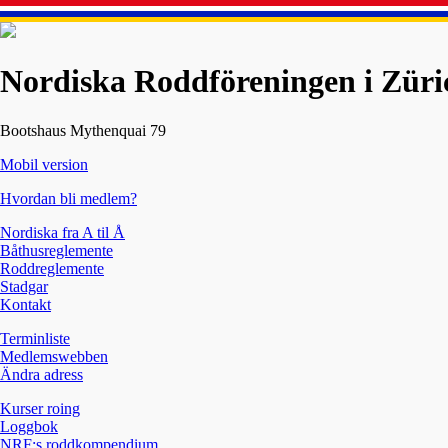
Nordiska Roddföreningen i Züri
Bootshaus Mythenquai 79
Mobil version
Hvordan bli medlem?
Nordiska fra A til Å
Båthusreglemente
Roddreglemente
Stadgar
Kontakt
Terminliste
Medlemswebben
Ändra adress
Kurser roing
Loggbok
NRF:s roddkompendium