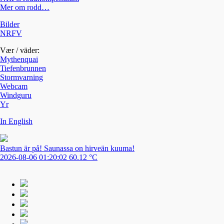
Mer om rodd…
Bilder
NRFV
Vær / väder:
Mythenquai
Tiefenbrunnen
Stormvarning
Webcam
Windguru
Yr
In English
Bastun är på! Saunassa on hirveän kuuma!
2026-08-06 01:20:02 60.12 °C