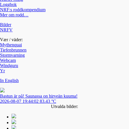
Loggbok
NRF:s roddkompendium
Mer om rodd…
Bilder
NRFV
Vær / väder:
Mythenquai
Tiefenbrunnen
Stormvarning
Webcam
Windguru
Yr
In English
Bastun är på! Saunassa on hirveän kuuma!
2026-08-07 19:44:02 83.43 °C
Utvalda bilder: