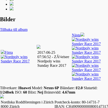
Bilder
Tillbaka till album
Nästa
Förra
2017-06-25
07:56:52 - ZÃ¼risee
Nordpoly wins
Sunday Race 2017
Tillverkare:
Huawei
Model:
Nexus 6P
Bländare:
f/2.0
Slutartid:
1/248sek
ISO:
60
Blixt:
Nej
Brännvidd:
4.67mm
Nordiska Roddföreningen i Zürich
Postcheck-konto: 80-14731-7
8000 Zürich
IBAN: CH490900000080014731