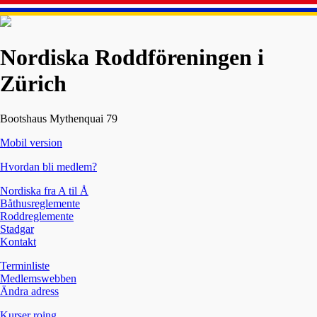
Nordiska Roddföreningen i
Zürich
Bootshaus Mythenquai 79
Mobil version
Hvordan bli medlem?
Nordiska fra A til Å
Båthusreglemente
Roddreglemente
Stadgar
Kontakt
Terminliste
Medlemswebben
Ändra adress
Kurser roing