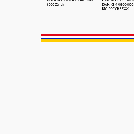
Nordiska Roddföreningen i Zürich
Postcheck-konto: 80-
8000 Zürich
IBAN: CH4909000000
BIC: POFICHBEXXX