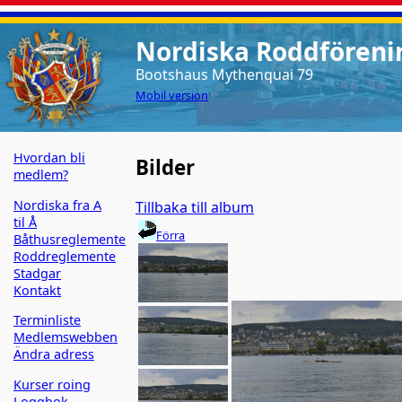
Nordiska Roddförenin
Bootshaus Mythenquai 79
Mobil version
Hvordan bli
Bilder
medlem?
Nordiska fra A
Tillbaka till album
til Å
Förra
Båthusreglemente
Roddreglemente
Stadgar
Kontakt
Terminliste
Medlemswebben
Ändra adress
Kurser roing
Loggbok