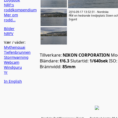
NRF:s
roddkompendium
2016-09-17 13:32:31 - Nordiska
Mer om
PÃ¥ en hedrande tredjeplats Steen oc
rodd…
Sigurd
Bilder
NRFV
Vær / väder:
Mythenquai
Tiefenbrunnen
Tillverkare:
NIKON CORPORATION
Mod
Stormvarning
Bländare:
f/6.3
Slutartid:
1/640sek
ISO
Webcam
Brännvidd:
85mm
Windguru
Yr
In English