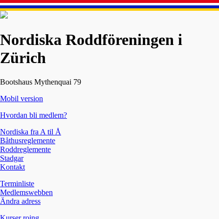
Nordiska Roddföreningen i
Zürich
Bootshaus Mythenquai 79
Mobil version
Hvordan bli medlem?
Nordiska fra A til Å
Båthusreglemente
Roddreglemente
Stadgar
Kontakt
Terminliste
Medlemswebben
Ändra adress
Kurser roing