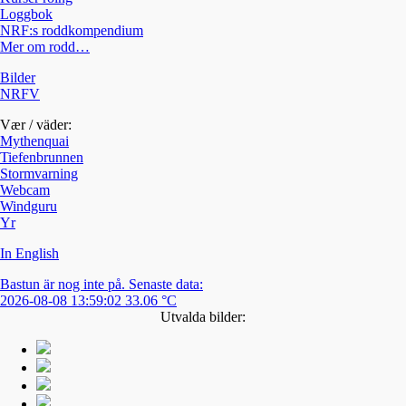
Loggbok
NRF:s roddkompendium
Mer om rodd…
Bilder
NRFV
Vær / väder:
Mythenquai
Tiefenbrunnen
Stormvarning
Webcam
Windguru
Yr
In English
Bastun är nog inte på. Senaste data:
2026-08-08 13:59:02 33.06 °C
Utvalda bilder: