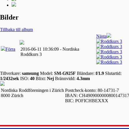
Bilder
Tillbaka till album
Nästa
Förra
2016-06-11 10:36:09 - Nordiska
Roddkurs 3
Tillverkare:
samsung
Model:
SM-G925F
Bländare:
f/1.9
Slutartid:
1/2432sek
ISO:
40
Blixt:
Nej
Brännvidd:
4.3mm
Nordiska Roddföreningen i Zürich
Postcheck-konto: 80-14731-7
8000 Zürich
IBAN: CH490900000080014731
BIC: POFICHBEXXX