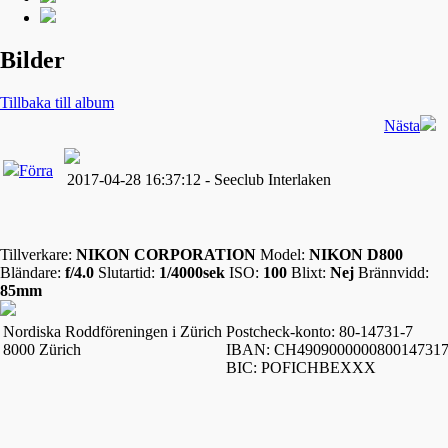
Bilder
Tillbaka till album
Nästa
Förra
2017-04-28 16:37:12 - Seeclub Interlaken
Tillverkare:
NIKON CORPORATION
Model:
NIKON D800
Bländare:
f/4.0
Slutartid:
1/4000sek
ISO:
100
Blixt:
Nej
Brännvidd:
85mm
Nordiska Roddföreningen i Zürich
Postcheck-konto: 80-14731-7
8000 Zürich
IBAN: CH490900000080014731
BIC: POFICHBEXXX