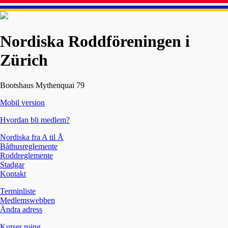
Nordiska Roddföreningen i
Zürich
Bootshaus Mythenquai 79
Mobil version
Hvordan bli medlem?
Nordiska fra A til Å
Båthusreglemente
Roddreglemente
Stadgar
Kontakt
Terminliste
Medlemswebben
Ändra adress
Kurser roing