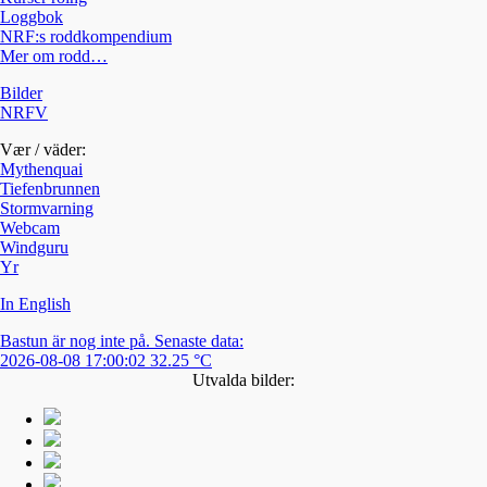
Loggbok
NRF:s roddkompendium
Mer om rodd…
Bilder
NRFV
Vær / väder:
Mythenquai
Tiefenbrunnen
Stormvarning
Webcam
Windguru
Yr
In English
Bastun är nog inte på. Senaste data:
2026-08-08 17:00:02 32.25 °C
Utvalda bilder: