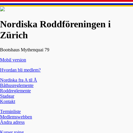
Nordiska Roddföreningen i
Zürich
Bootshaus Mythenquai 79
Mobil version
Hvordan bli medlem?
Nordiska fra A til Å
Båthusreglemente
Roddreglemente
Stadgar
Kontakt
Terminliste
Medlemswebben
Ändra adress
Kurser roing