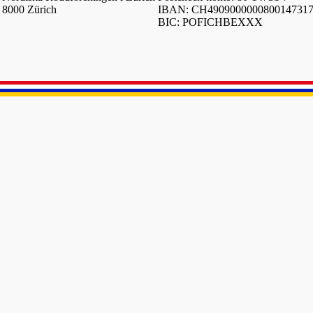
8000 Zürich
IBAN: CH490900000080014731
BIC: POFICHBEXXX