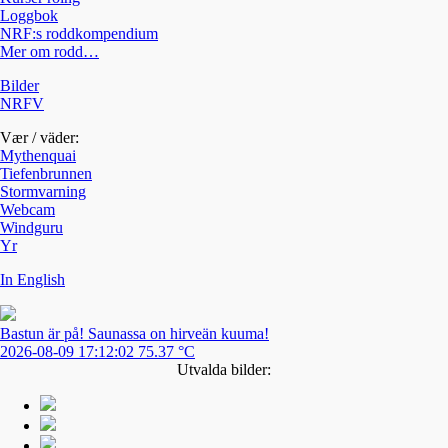
Loggbok
NRF:s roddkompendium
Mer om rodd…
Bilder
NRFV
Vær / väder:
Mythenquai
Tiefenbrunnen
Stormvarning
Webcam
Windguru
Yr
In English
Bastun är på! Saunassa on hirveän kuuma!
2026-08-09 17:12:02 75.37 °C
Utvalda bilder: