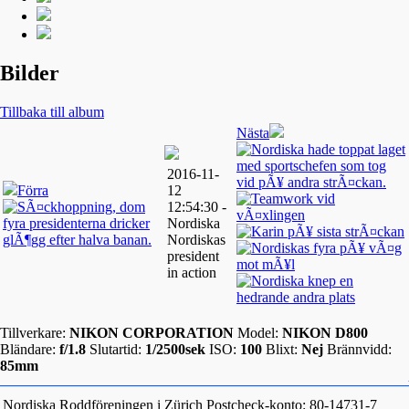
Bilder
Tillbaka till album
Nästa
2016-11-
Förra
12
12:54:30 -
Nordiska
Nordiskas
president
in action
Tillverkare:
NIKON CORPORATION
Model:
NIKON D800
Bländare:
f/1.8
Slutartid:
1/2500sek
ISO:
100
Blixt:
Nej
Brännvidd:
85mm
Nordiska Roddföreningen i Zürich
Postcheck-konto: 80-14731-7