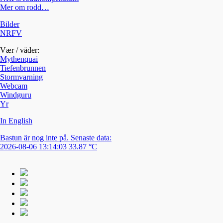
Mer om rodd…
Bilder
NRFV
Vær / väder:
Mythenquai
Tiefenbrunnen
Stormvarning
Webcam
Windguru
Yr
In English
Bastun är nog inte på. Senaste data:
2026-08-06 13:14:03 33.87 °C