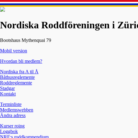
Nordiska Roddföreningen i Züri
Bootshaus Mythenquai 79
Mobil version
Hvordan bli medlem?
Nordiska fra A til Å
Båthusreglemente
Roddreglemente
Stadgar
Kontakt
Terminliste
Medlemswebben
Ändra adress
Kurser roing
Loggbok
NRF:s roddkompendium