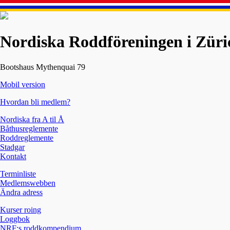
Nordiska Roddföreningen i Züri
Bootshaus Mythenquai 79
Mobil version
Hvordan bli medlem?
Nordiska fra A til Å
Båthusreglemente
Roddreglemente
Stadgar
Kontakt
Terminliste
Medlemswebben
Ändra adress
Kurser roing
Loggbok
NRF:s roddkompendium