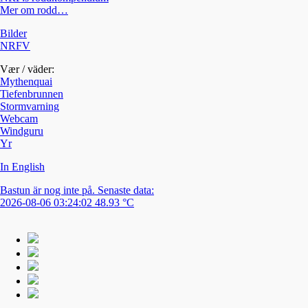
Mer om rodd…
Bilder
NRFV
Vær / väder:
Mythenquai
Tiefenbrunnen
Stormvarning
Webcam
Windguru
Yr
In English
Bastun är nog inte på. Senaste data:
2026-08-06 03:24:02 48.93 °C