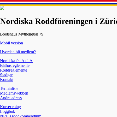
Nordiska Roddföreningen i Züri
Bootshaus Mythenquai 79
Mobil version
Hvordan bli medlem?
Nordiska fra A til Å
Båthusreglemente
Roddreglemente
Stadgar
Kontakt
Terminliste
Medlemswebben
Ändra adress
Kurser roing
Loggbok
NRF:s roddkompendium