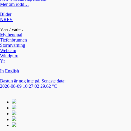
Mer om rodd…
Bilder
NRFV
Vær / väder:
Mythenquai
Tiefenbrunnen
Stormvarning
Webcam
Windguru
Yr
In English
Bastun är nog inte på. Senaste data:
2026-08-09 10:27:02 29.62 °C